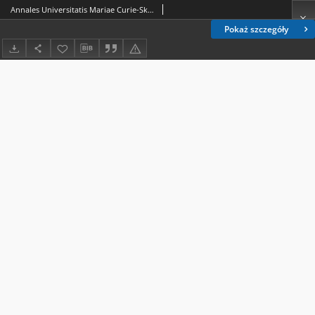
Annales Universitatis Mariae Curie-Skłodowska. Sectio C, Biologia Vol. 14 (1959). Spis treści
Pokaż szczegóły