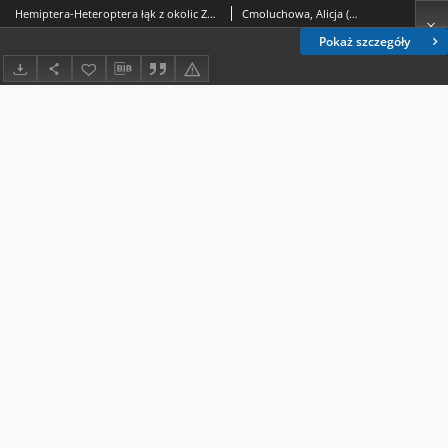
Hemiptera-Heteroptera łąk z okolic Zemborzyc i Wrotkowa
Cmoluchowa, Alicja (1931- )
Pokaż szczegóły