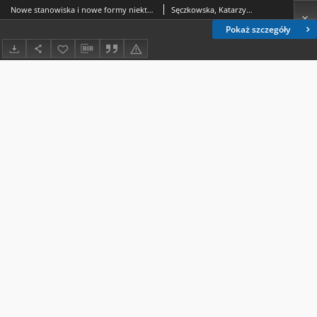
Nowe stanowiska i nowe formy niektórych gatunków Thysanoptera
Sęczkowska, Katarzyna (1925-2001)
Pokaż szczegóły