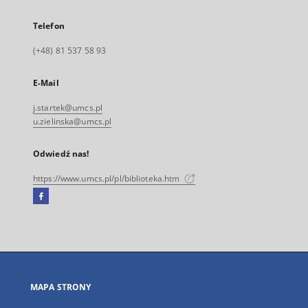
Telefon
(+48) 81 537 58 93
E-Mail
j.startek@umcs.pl
u.zielinska@umcs.pl
Odwiedź nas!
https://www.umcs.pl/pl/biblioteka.htm
Facebook
Link
zewnętrzny,
otworzy
się
w
nowej
MAPA STRONY
karcie