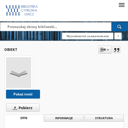
Wyszukiwanie zaawansowane
?
OBIEKT
Pokaż treść
Pobierz
OPIS
INFORMACJE
STRUKTURA