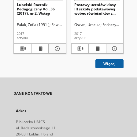
Lubelski Rocznik
Postawy uczniów klasy
Pr
Pedagogiczny Vol. 36
III szkoły podstawowej
ed
(2017), nr 2. Wstęp
wobec rówieśników z
ad
niepełnosprawnością
ed
ruchową i słuchową
be
Palak, Zofia (1951-)
Pawlak-Kindler, Agnieszka Maria
Oszwa, Urszula
Fedaczyńska, Maria
Kirenko, Janusz (
Wó
wit
edu
2017
2017
202
pe
artykuł
artykuł
art
Więcej
DANE KONTAKTOWE
Adres
Biblioteka UMCS
ul. Radziszewskiego 11
20-031 Lublin, Poland