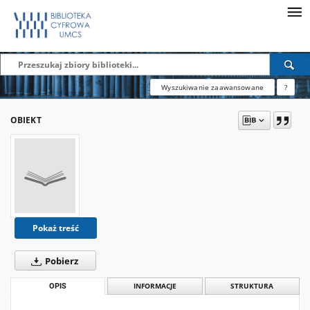
Wyszukiwanie zaawansowane
?
OBIEKT
Pokaż treść
Pobierz
OPIS
INFORMACJE
STRUKTURA