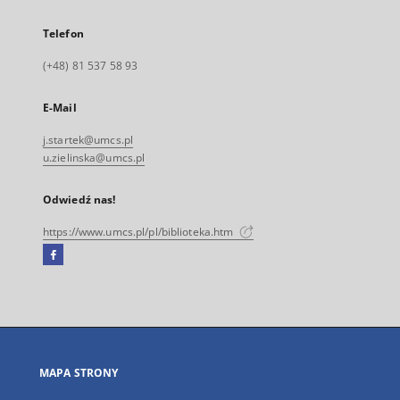
Telefon
(+48) 81 537 58 93
E-Mail
j.startek@umcs.pl
u.zielinska@umcs.pl
Odwiedź nas!
https://www.umcs.pl/pl/biblioteka.htm
Facebook
Link
zewnętrzny,
otworzy
się
w
nowej
MAPA STRONY
karcie