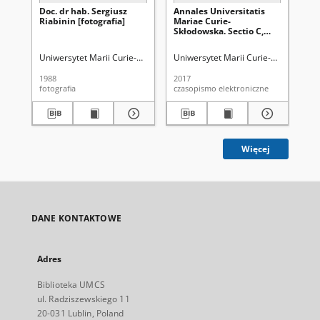
Doc. dr hab. Sergiusz
Annales Universitatis
An
Riabinin [fotografia]
Mariae Curie-
Ma
Skłodowska. Sectio C,
Skł
Biologia Vol. 72 (2017), 2.
Bio
Spis treści
Spi
Uniwersytet Marii Curie-Skłodowskiej (Lublin)
Uniwersytet Marii Curie-Skłodowskiej
Lorkiewicz, Zbigniew (19
Uni
1988
2017
201
fotografia
czasopismo elektroniczne
cza
Więcej
DANE KONTAKTOWE
Adres
Biblioteka UMCS
ul. Radziszewskiego 11
20-031 Lublin, Poland