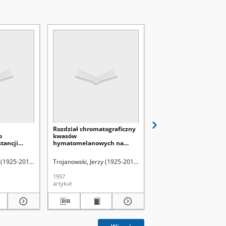
Rozdział chromatograficzny
Analiza konduktometr
o
kwasów
i potencjometryczna
tancji
hymatomelanowych na
niektórych frakcji hu
celulozie
33-2011).
y (1925-2013)
z, Zbigniew (1923-2001). Red.
Leonowicz, Andrzej (1933-2011).
Dehnel, August (1903-1962). Red.
Trojanowski, Jerzy (1925-2013)
Dehnel, August (1903-1962). 
Trojanowski, Jerzy (192
1957
1958
artykuł
artykuł