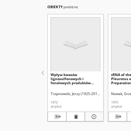
OBIEKTY
podobne
Wpływ kwasów
tRNA of th
lignosulfonowych i
Pleurotus o
fenolowych produktów
Preparation
rozkładu ligniny na wzrost i
by the Met
syntezę białka u niektórych
Preparativ
Trojanowski, Jerzy (1925-2013)
Leonowicz, Andrz
Nowak, Grz
Hymenomycetes
Electrophor
1972
1975
artykuł
artykuł