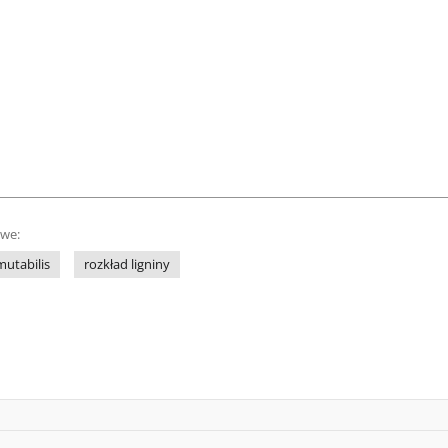
owe:
mutabilis
rozkład ligniny