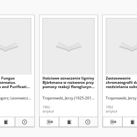
e Fungus
Ilościowe oznaczenie ligniny
Zastosowanie
streatus.
Björkmana w roztworze przy
chromatografii d
 and Purification
pomocy reakcji floroglucyną
rozdzielania subs
hod of
/
próchnicznych
e Gel
ej (1933-2011)
egorz
Leonowicz, Andrzej (1933-2011)
Kowalski, Bogdan
Trojanowski, Jerzy (1925-2013).
Lorkiewicz, Zbigniew (1923-2001). Red.
Trojanowski, Jerzy (1925-2013)
Leonowicz, Andrzej (19
Trojanowski, Jerz
Lorkiewic
esis
1962
1952
artykuł
artykuł