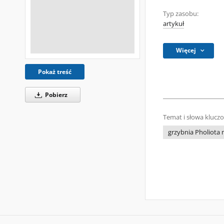
Typ zasobu:
artykuł
Więcej
Pokaż treść
Pobierz
Temat i słowa klucz
grzybnia Pholiota 