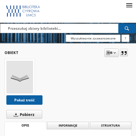
Wyszukiwanie zaawansowane
?
OBIEKT
Pokaż treść
Pobierz
OPIS
INFORMACJE
STRUKTURA