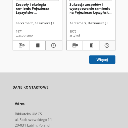
Zespoły i ekologia
Sukcesja zespołów i
Ma
ramienic Pojezierza
występowanie ramienic
hy
Łęczyńsko-
na Pojezierzu Łęczyńsko-
Łę
Włodawskiego
Wlodawskim
Wł
St
Karczmarz, Kazimierz (1933-2011)
Karczmarz, Kazimierz (1933-2011)
Malicki, Jacek
Lorkiewicz, Zbigniew
Rad
L
1971
1975
197
czasopismo
artykuł
art
Więcej
DANE KONTAKTOWE
Adres
Biblioteka UMCS
ul. Radziszewskiego 11
20-031 Lublin, Poland