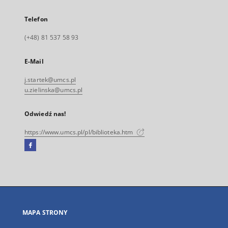
Telefon
(+48) 81 537 58 93
E-Mail
j.startek@umcs.pl
u.zielinska@umcs.pl
Odwiedź nas!
https://www.umcs.pl/pl/biblioteka.htm
Facebook
Link
zewnętrzny,
otworzy
się
w
nowej
MAPA STRONY
karcie