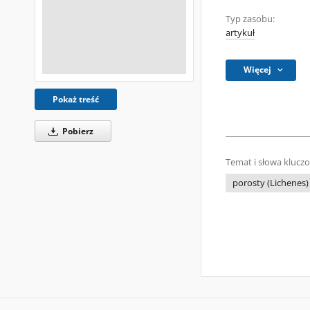
Typ zasobu:
artykuł
Więcej
Pokaż treść
Pobierz
Temat i słowa klucz
porosty (Lichenes)