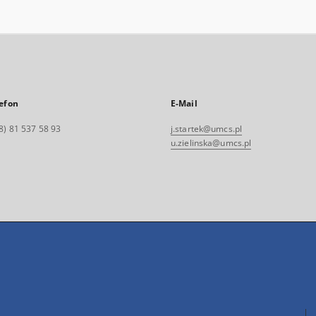
efon
E-Mail
8) 81 537 58 93
j.startek@umcs.pl
u.zielinska@umcs.pl