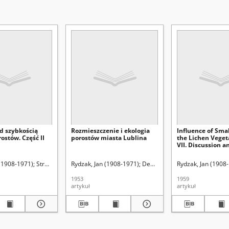
d szybkością
Rozmieszczenie i ekologia
Influence of Sma
ostów. Część II
porostów miasta Lublina
the Lichen Vegeta
VII. Discussion a
Conclusions
892-1966). Red.
 (1908-1971)
Strawiński, Konstanty (1892-1966). Red.
Rydzak, Jan (1908-1971)
Dehnel, August (1903-1962). r
Rydzak, Jan (1908
1953
1959
artykuł
artykuł