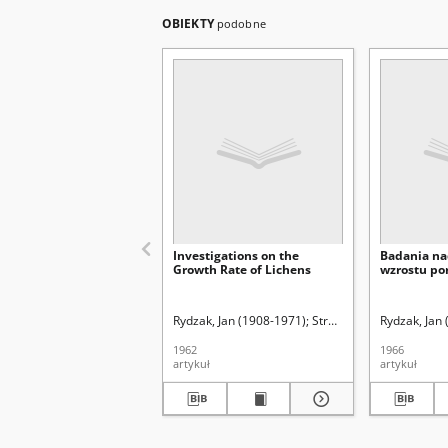
OBIEKTY
podobne
Investigations on the
Badania na
Growth Rate of Lichens
wzrostu por
Rydzak, Jan (1908-1971)
Strawiński, Konstanty (1
Rydzak, Jan
1962
1966
artykuł
artykuł