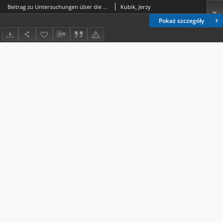
Beitrag zu Untersuchungen über die Veränderlichkeit bei der Schermaus — Arvicola terrestris (Linnaeus, 1758)
Kubik, Jerzy
Pokaż szczegóły