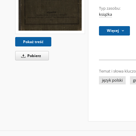
Typ zasobu:
książka
Więcej
Pokaż treść
Pobierz
Temat i słowa klucz
język polski
g