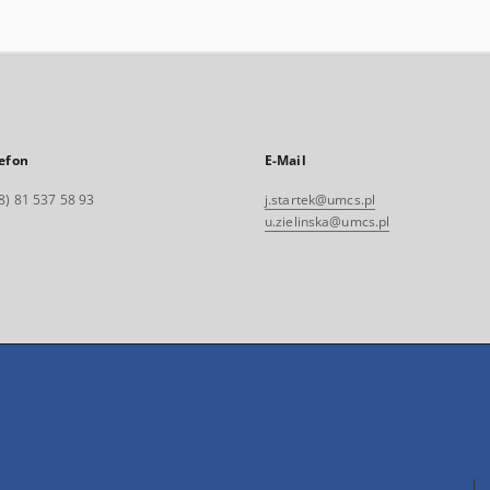
efon
E-Mail
8) 81 537 58 93
j.startek@umcs.pl
u.zielinska@umcs.pl