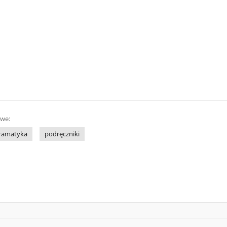
owe:
ramatyka
podręczniki