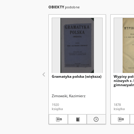
OBIEKTY
podobne
Gramatyka polska (większa)
Wypisy pols
niższych c. 
gimnazyalny
3
Zimowski, Kazimierz
1920
1878
książka
książka