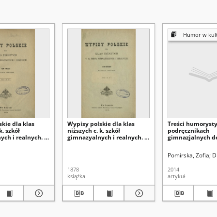
Humor w kulturz
kie dla klas
Wypisy polskie dla klas
Treści humoryst
k. szkół
niższych c. k. szkół
podręcznikach
ch i realnych. T.
gimnazyalnych i realnych. T.
gimnazjalnych d
2
polskiegoa specy
poczucia humoru
Pomirska, Zofia
D
1878
2014
książka
artykuł