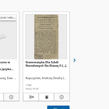
e i edukacji
yczne w
Grammatyka Dla Szkół
Przegląd form
Narodowych Na Klassę II [...].
gramatycznych języka
o języka
staropolskiego
fika
 młodzieży
unaj, Ewa. Red
Morawska, Iwona. Red.
Kopczyński, Andrzej Onufry (1735-1817)
Latoch-Zielińska, Małgorzata. Red
Kopczyński, Andrzej 
1784
1857
stary druk
książka