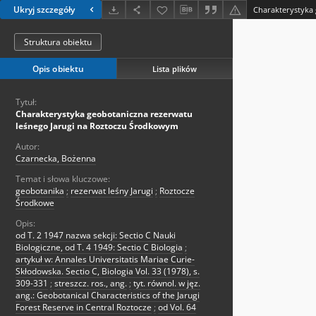
Ukryj szczegóły
Struktura obiektu
Opis obiektu
Lista plików
Tytuł:
Charakterystyka geobotaniczna rezerwatu
leśnego Jarugi na Roztoczu Środkowym
Autor:
Czarnecka, Bożenna
Temat i słowa kluczowe:
geobotanika
;
rezerwat leśny Jarugi
;
Roztocze
Środkowe
Opis:
od T. 2 1947 nazwa sekcji: Sectio C Nauki
Biologiczne, od T. 4 1949: Sectio C Biologia
;
artykuł w: Annales Universitatis Mariae Curie-
Skłodowska. Sectio C, Biologia Vol. 33 (1978), s.
309-331
;
streszcz. ros., ang.
;
tyt. równol. w jęz.
ang.: Geobotanical Characteristics of the Jarugi
Forest Reserve in Central Roztocze
;
od Vol. 64