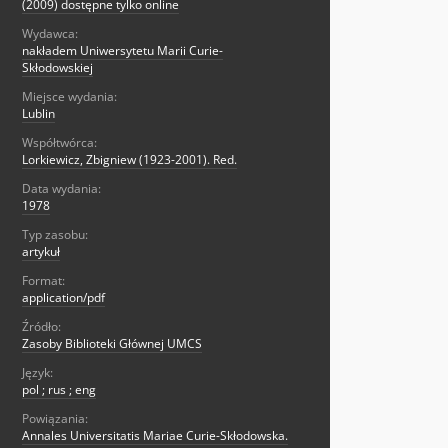
(2009) dostępne tylko online
Wydawca:
nakładem Uniwersytetu Marii Curie-
Skłodowskiej
Miejsce wydania:
Lublin
Współtwórca:
Lorkiewicz, Zbigniew (1923-2001). Red.
Data wydania:
1978
Typ zasobu:
artykuł
Format:
application/pdf
Źródło:
Zasoby Biblioteki Głównej UMCS
Język:
pol ; rus ; eng
Powiązania:
Annales Universitatis Mariae Curie-Skłodowska.