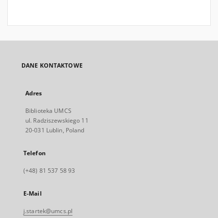
DANE KONTAKTOWE
Adres
Biblioteka UMCS
ul. Radziszewskiego 11
20-031 Lublin, Poland
Telefon
(+48) 81 537 58 93
E-Mail
j.startek@umcs.pl