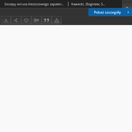
Szczepy wirusa kleszczowego zapalenia mózgu jako stymulatory produkcji interferonu
Kawecki, Zbigniew; Sujak, Irena
Pokaż szczegóły