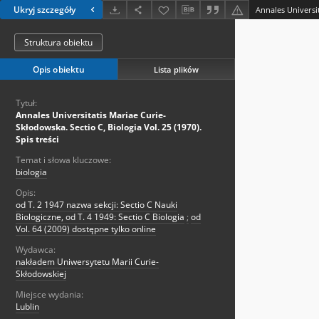
Ukryj szczegóły
Struktura obiektu
Opis obiektu
Lista plików
Tytuł:
Annales Universitatis Mariae Curie-
Skłodowska. Sectio C, Biologia Vol. 25 (1970).
Spis treści
Temat i słowa kluczowe:
biologia
Opis:
od T. 2 1947 nazwa sekcji: Sectio C Nauki
Biologiczne, od T. 4 1949: Sectio C Biologia
;
od
Vol. 64 (2009) dostępne tylko online
Wydawca:
nakładem Uniwersytetu Marii Curie-
Skłodowskiej
Miejsce wydania:
Lublin