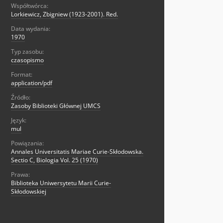
Współtwórca:
Lorkiewicz, Zbigniew (1923-2001). Red.
Data wydania:
1970
Typ zasobu:
czasopismo
Format:
application/pdf
Źródło:
Zasoby Biblioteki Głównej UMCS
Język:
mul
Powiązania:
Annales Universitatis Mariae Curie-Skłodowska.
Sectio C, Biologia Vol. 25 (1970)
Prawa:
Biblioteka Uniwersytetu Marii Curie-
Skłodowskiej