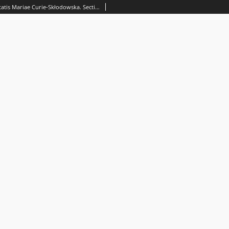
Annales Universitatis Mariae Curie-Skłodowska. Sectio C, Biologia Vol. 25 (1970). Spis treści