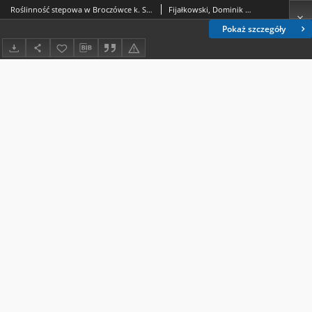
Roślinność stepowa w Broczówce k. Skierbieszowa
Fijałkowski, Dominik (1922-2015); Adamczyk, Bogumiła
Pokaż szczegóły