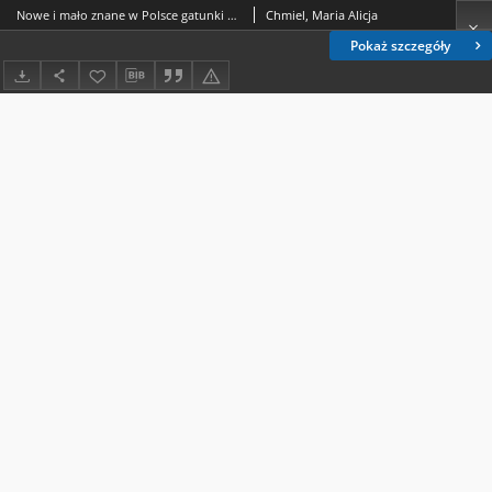
Nowe i mało znane w Polsce gatunki Pezizales, zebrane w Roztoczańskim Parku Narodowym
Chmiel, Maria Alicja
Pokaż szczegóły