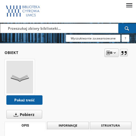
Wyszukiwanie zaawansowane
?
OBIEKT
Pokaż treść
Pobierz
OPIS
INFORMACJE
STRUKTURA