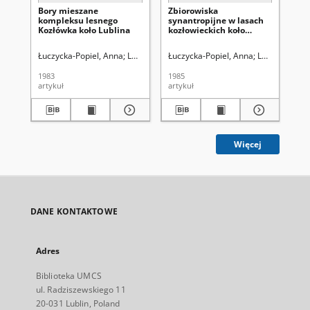
Bory mieszane
Zbiorowiska
Zb
kompleksu lesnego
synantropijne w lasach
łę
Kozłówka koło Lublina
kozłowieckich koło
le
Lublina
Lu
Łuczycka-Popiel, Anna
Lorkiewicz, Zbigniew (1923-2001). Red.
Łuczycka-Popiel, Anna
Lorkiewicz, Z
Łuc
1983
1985
198
artykuł
artykuł
art
Więcej
DANE KONTAKTOWE
Adres
Biblioteka UMCS
ul. Radziszewskiego 11
20-031 Lublin, Poland