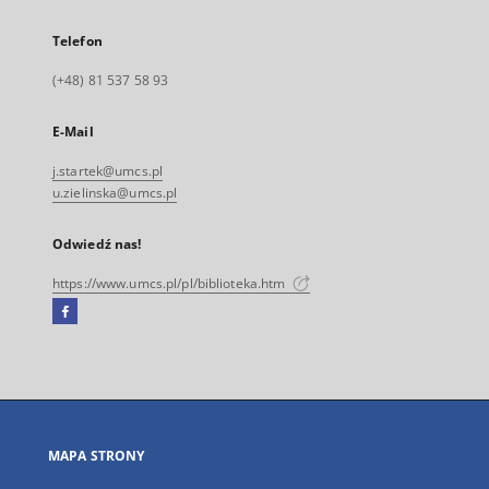
Telefon
(+48) 81 537 58 93
E-Mail
j.startek@umcs.pl
u.zielinska@umcs.pl
Odwiedź nas!
https://www.umcs.pl/pl/biblioteka.htm
Facebook
Link
zewnętrzny,
otworzy
się
w
nowej
MAPA STRONY
karcie