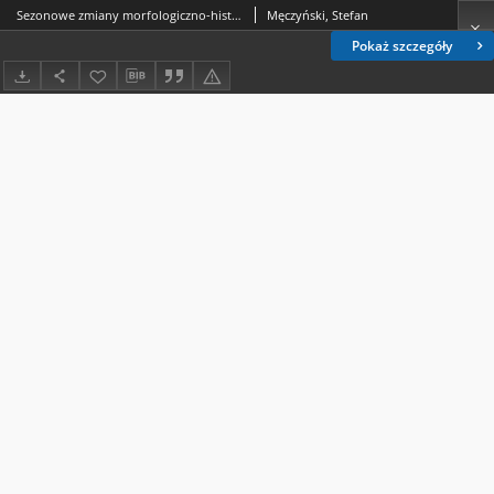
Sezonowe zmiany morfologiczno-histologiczne narządów rozrodczych susła perełkowanego (Citellus suslicus Güldenstaedt, 1770). Część I. Narządy rozrodcze samców
Męczyński, Stefan
Pokaż szczegóły