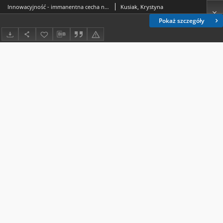
Innowacyjność - immanentna cecha nauczycielskiego profesjonalizmu
Kusiak, Krystyna
Pokaż szczegóły