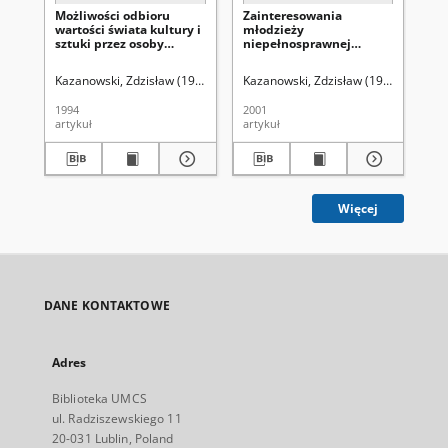
Możliwości odbioru
Zainteresowania
Zm
wartości świata kultury i
młodzieży
ka
sztuki przez osoby
niepełnosprawnej
wo
niepełnosprawne :
intełektuałnie w stopniu
ni
wprowadzenie do
lekkim : komunikat z
Kazanowski, Zdzisław (1966- ).
Uniwersytet Marii Curie-Skłodowskiej (L
Kazanowski, Zdzisław (1966- ).
Uniwe
Ch
literatury przedmiotu
badań
1994
2001
201
artykuł
artykuł
art
Więcej
DANE KONTAKTOWE
Adres
Biblioteka UMCS
ul. Radziszewskiego 11
20-031 Lublin, Poland