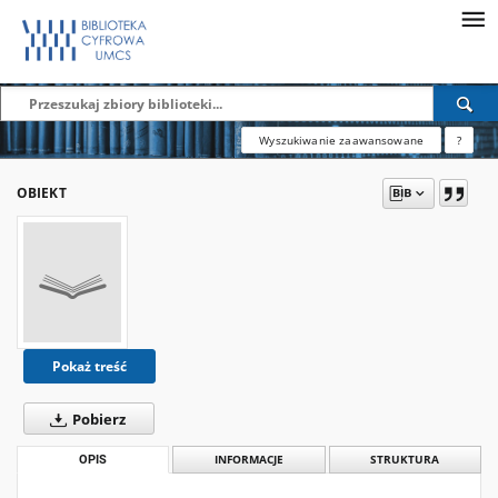
Wyszukiwanie zaawansowane
?
OBIEKT
Pokaż treść
Pobierz
OPIS
INFORMACJE
STRUKTURA