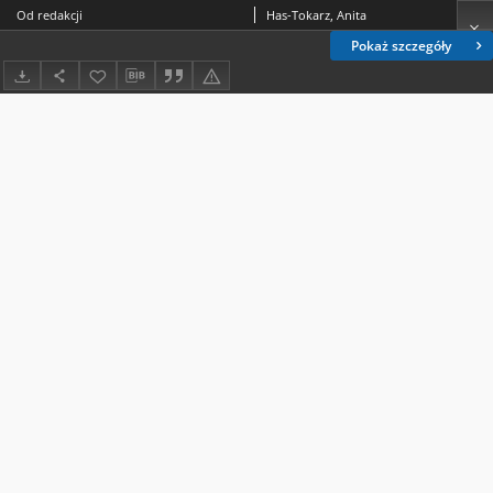
Od redakcji
Has-Tokarz, Anita
Pokaż szczegóły