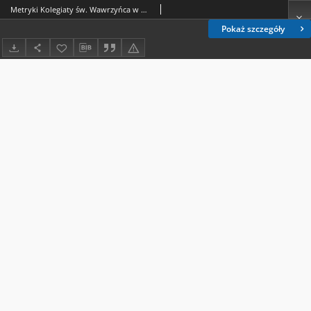
Metryki Kolegiaty św. Wawrzyńca w Wojniczu 1675-1784. T. 7, Liber copulatorum 1777-1784
Pokaż szczegóły