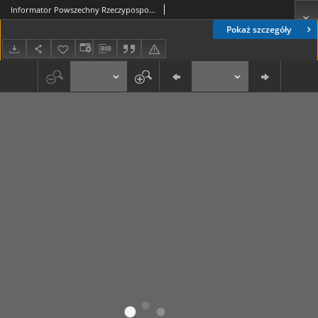
Informator Powszechny Rzeczypospolitej Polskiej z Kalendarzem P. P. na Rok 1925. R. 4
Pokaż szczegóły