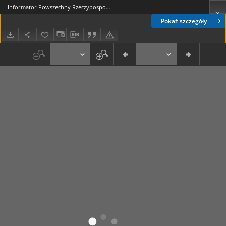
Informator Powszechny Rzeczypospolitej Polskiej z Kalendarzem P. P. na Rok 1925. R. 4
Pokaż szczegóły