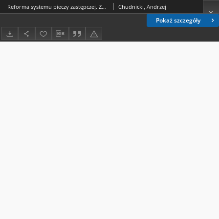
Reforma systemu pieczy zastępczej. Założenia, rzeczywistość, perspektywy
Chudnicki, Andrzej
Pokaż szczegóły