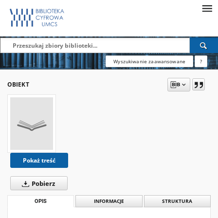
Wyszukiwanie zaawansowane
?
OBIEKT
Pokaż treść
Pobierz
OPIS
INFORMACJE
STRUKTURA