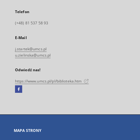
Telefon
(+48) 81 537 58 93
E-Mail
j.startek@umcs.pl
u.zielinska@umcs.pl
Odwiedź nas!
https://www.umcs.pl/pl/biblioteka.htm
Facebook
Link
zewnętrzny,
otworzy
się
w
nowej
MAPA STRONY
karcie