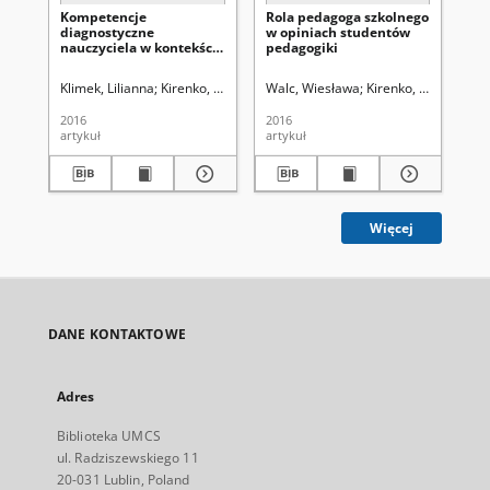
Kompetencje
Rola pedagoga szkolnego
In
diagnostyczne
w opiniach studentów
pr
nauczyciela w kontekście
pedagogiki
sz
pomocy psychologiczno-
pedagogicznej w szkole
Klimek, Lilianna
Kirenko, Janusz (1954- ). Red.
Walc, Wiesława
Uniwersytet Marii Curie-
Kirenko, Janusz (1954
Ba
2016
2016
201
artykuł
artykuł
art
Więcej
DANE KONTAKTOWE
Adres
Biblioteka UMCS
ul. Radziszewskiego 11
20-031 Lublin, Poland