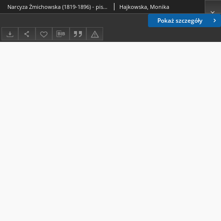
Narcyza Żmichowska (1819-1896) - pisarka, działaczka społeczna, nauczycielka
Hajkowska, Monika
Pokaż szczegóły