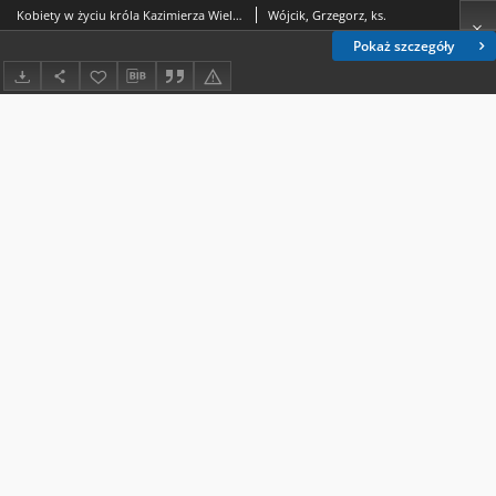
Kobiety w życiu króla Kazimierza Wielkiego w świetle "Annales seu cronicae incliti Regni Poloniae" Jana Długosza
Wójcik, Grzegorz, ks.
Pokaż szczegóły