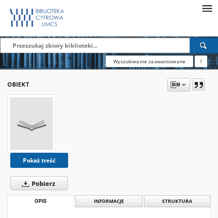
Wyszukiwanie zaawansowane
?
OBIEKT
Pokaż treść
Pobierz
OPIS
INFORMACJE
STRUKTURA