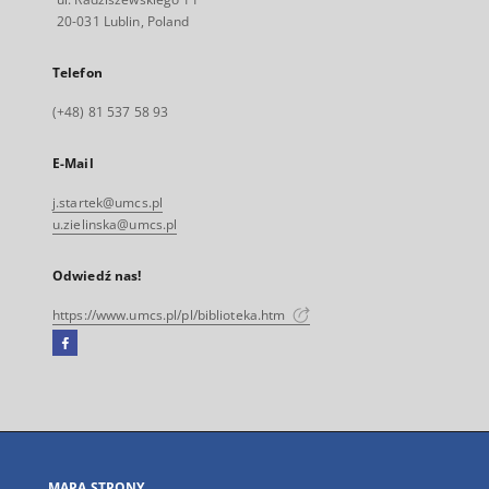
20-031 Lublin, Poland
Telefon
(+48) 81 537 58 93
E-Mail
j.startek@umcs.pl
u.zielinska@umcs.pl
Odwiedź nas!
https://www.umcs.pl/pl/biblioteka.htm
Facebook
Link
zewnętrzny,
otworzy
się
w
nowej
MAPA STRONY