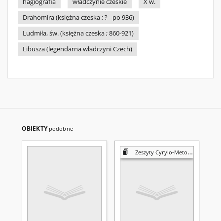
hagiografia
władczynie czeskie
X w.
Drahomira (księżna czeska ; ? - po 936)
Ludmiła, św. (księżna czeska ; 860-921)
Libusza (legendarna władczyni Czech)
OBIEKTY
podobne
Zeszyty Cyrylo-Metodiańskie