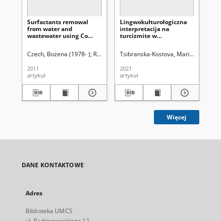
Surfactants remowal
Lingwokułturołogiczna
Et
from water and
interpretacija na
sol
wastewater using Co
turcizmite w
the
modofied TiO2/Al2O3
christijanski religiozni
10
photocatalysts
tekstowe
ce
Czech, Bożena (1978- )
Rudziński, Władysław. Red.
Tsibranska-Kostova, Mariyana
Uniwe
Bi
br
2011
2021
201
artykuł
artykuł
art
Więcej
DANE KONTAKTOWE
Adres
Biblioteka UMCS
ul. Radziszewskiego 11