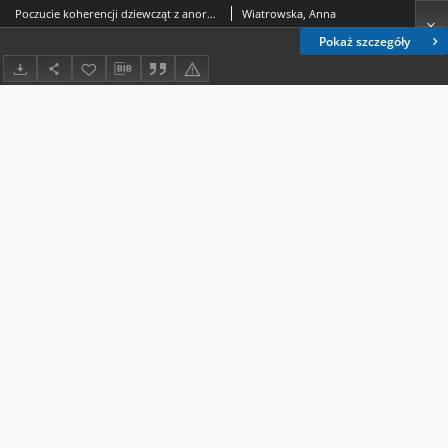
Poczucie koherencji dziewcząt z anoreksją i bulimią psychiczną
Wiatrowska, Anna
Pokaż szczegóły