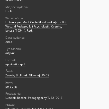
Miejsce wydania:
Lublin
Współtwórca:
Uniwersytet Marii Curie-Skłodowskiej (Lublin).
Wydział Pedagogiki i Psychologii
;
Kirenko,
Janusz (1954- ). Red.
Data wydania:
2013
Typ zasobu:
artykuł
Format:
application/pdf
Źródło:
Zasoby Biblioteki Głównej UMCS
Język:
pol ; eng
Powiązania:
Lubelski Rocznik Pedagogiczny T. 32 (2013)
Prawa:
Biblioteka Uniwersytetu Marii Curie-