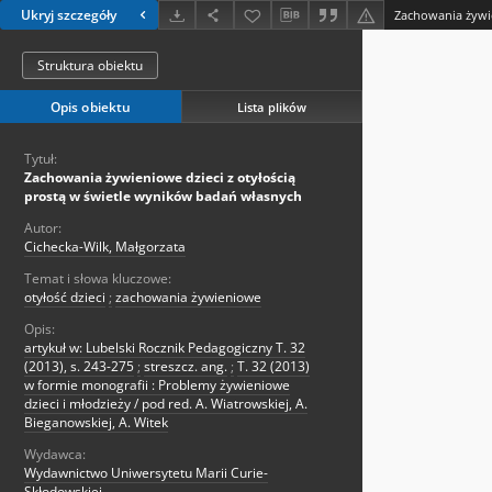
Ukryj szczegóły
Struktura obiektu
Opis obiektu
Lista plików
Tytuł:
Zachowania żywieniowe dzieci z otyłością
prostą w świetle wyników badań własnych
Autor:
Cichecka-Wilk, Małgorzata
Temat i słowa kluczowe:
otyłość dzieci
;
zachowania żywieniowe
Opis:
artykuł w: Lubelski Rocznik Pedagogiczny T. 32
(2013), s. 243-275
;
streszcz. ang.
;
T. 32 (2013)
w formie monografii : Problemy żywieniowe
dzieci i młodzieży / pod red. A. Wiatrowskiej, A.
Bieganowskiej, A. Witek
Wydawca:
Wydawnictwo Uniwersytetu Marii Curie-
Skłodowskiej