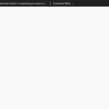
Zachowania żywieniowe dzieci z otyłością prostą w świetle wyników badań własnych
Cichecka-Wilk, Małgorzata