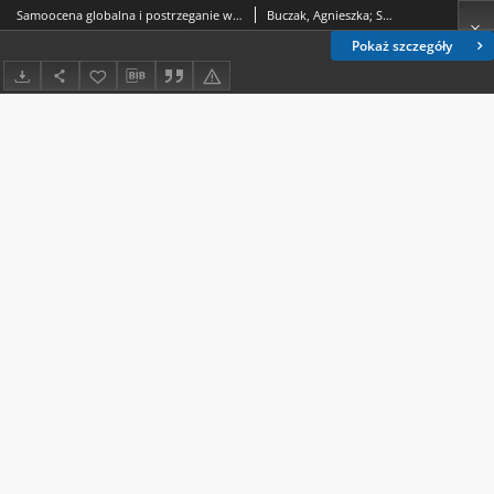
Samoocena globalna i postrzeganie własnego ciała a zachowania żywieniowe studentów
Buczak, Agnieszka; Samujło, Małgorzata
Pokaż szczegóły