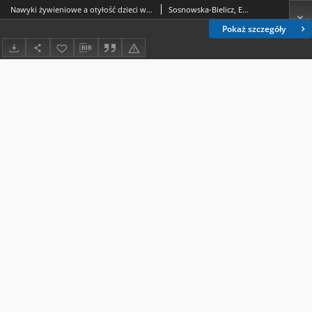
Nawyki żywieniowe a otyłość dzieci w wieku przedszkolnym i szkolnym
Sosnowska-Bielicz, Ewa; Wrótniak, Joanna
Pokaż szczegóły