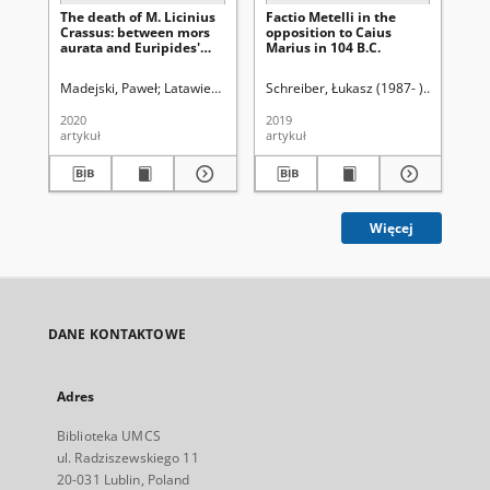
The death of M. Licinius
Factio Metelli in the
Re
Crassus: between mors
opposition to Caius
dł
aurata and Euripides'
Marius in 104 B.C.
hi
Bacchae
Madejski, Paweł
Latawiec, Krzysztof. Red.
Schreiber, Łukasz (1987- )
Uniwersytet Marii Curie-Skłod
Latawiec, 
Fas
2020
2019
202
artykuł
artykuł
art
Więcej
DANE KONTAKTOWE
Adres
Biblioteka UMCS
ul. Radziszewskiego 11
20-031 Lublin, Poland