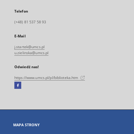
Telefon
(+48) 81 537 58 93
E-Mail
j.startek@umcs.pl
u.zielinska@umcs.pl
Odwiedź nas!
https://www.umcs.pl/pl/biblioteka.htm
Facebook
Link
zewnętrzny,
otworzy
się
w
nowej
MAPA STRONY
karcie