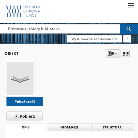
Wyszukiwanie zaawansowane
?
OBIEKT
Pokaż treść
Pobierz
OPIS
INFORMACJE
STRUKTURA