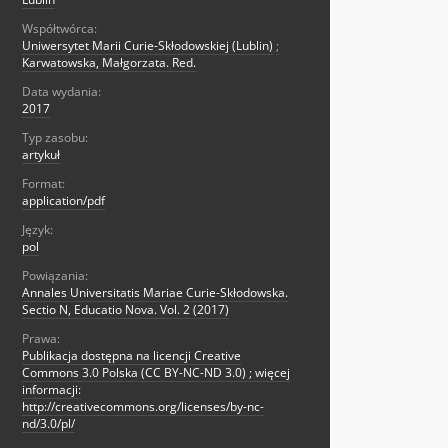
Współtwórca:
Uniwersytet Marii Curie-Skłodowskiej (Lublin)
;
Karwatowska, Małgorzata. Red.
Data wydania:
2017
Typ zasobu:
artykuł
Format:
application/pdf
Język:
pol
Powiązania:
Annales Universitatis Mariae Curie-Skłodowska.
Sectio N, Educatio Nova. Vol. 2 (2017)
Prawa:
Publikacja dostępna na licencji Creative
Commons 3.0 Polska (CC BY-NC-ND 3.0) ; więcej
informacji:
http://creativecommons.org/licenses/by-nc-
nd/3.0/pl/