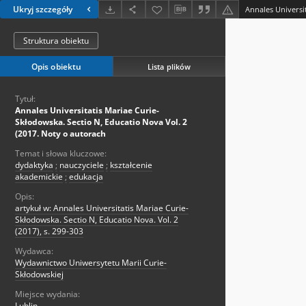
Ukryj szczegóły
Struktura obiektu
Opis obiektu
Lista plików
Tytuł:
Annales Universitatis Mariae Curie-
Skłodowska. Sectio N, Educatio Nova Vol. 2
(2017. Noty o autorach
Temat i słowa kluczowe:
dydaktyka
;
nauczyciele
;
kształcenie
akademickie
;
edukacja
Opis:
artykuł w: Annales Universitatis Mariae Curie-
Skłodowska. Sectio N, Educatio Nova. Vol. 2
(2017), s. 299-303
Wydawca:
Wydawnictwo Uniwersytetu Marii Curie-
Skłodowskiej
Miejsce wydania:
Lublin