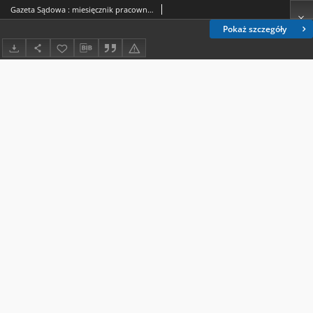
Gazeta Sądowa : miesięcznik pracowników sądownictwa. 2018, nr 3=20 (marzec)
Pokaż szczegóły