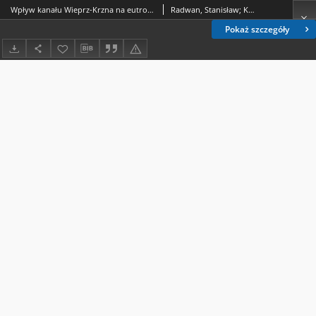
Wpływ kanału Wieprz-Krzna na eutrofizację wód Jeziora Krasnego na Pojezierzu Łęczyńsko-Włodawskim
Radwan, Stanisław; Kowalczyk, Czesław; Zwolski, Włodzimierz; Kornijów, Ryszard; Kowalik, Witold; Paleolog, Andrzej; Stępień, Barbara
Pokaż szczegóły