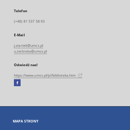
Telefon
(+48) 81 537 58 93
E-Mail
j.startek@umcs.pl
u.zielinska@umcs.pl
Odwiedź nas!
https://www.umcs.pl/pl/biblioteka.htm
Facebook
Link
zewnętrzny,
otworzy
się
w
nowej
MAPA STRONY
karcie