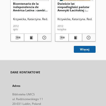
Bicentenario de la
Dwieście lat
In
independencia de
niepodległości państw
La
América Latina : cambios
Ameryki Łacińskiej :
ter
y realidades - spis treści
perspektywa historyczna
in
i wyzwania
Krzywicka, Katarzyna. Red.
Krzywicka, Katarzyna. Red.
Krz
współczesności
2012
2012
201
spis
książka
art
Więcej
DANE KONTAKTOWE
Adres
Biblioteka UMCS
ul. Radziszewskiego 11
20-031 Lublin, Poland