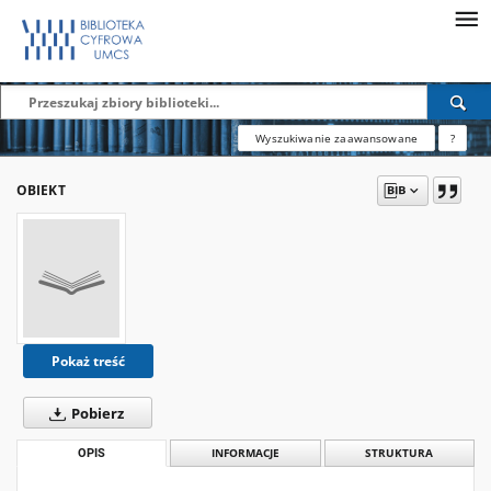
Wyszukiwanie zaawansowane
?
OBIEKT
Pokaż treść
Pobierz
OPIS
INFORMACJE
STRUKTURA