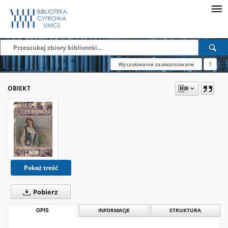
Wyszukiwanie zaawansowane
?
OBIEKT
Pokaż treść
Pobierz
OPIS
INFORMACJE
STRUKTURA