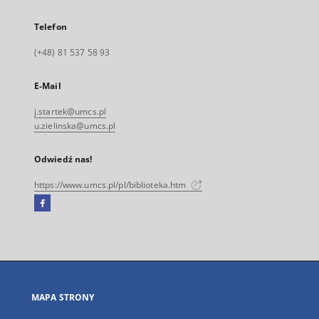
Telefon
(+48) 81 537 58 93
E-Mail
j.startek@umcs.pl
u.zielinska@umcs.pl
Odwiedź nas!
https://www.umcs.pl/pl/biblioteka.htm
Facebook
Link
zewnętrzny,
otworzy
się
w
nowej
MAPA STRONY
karcie