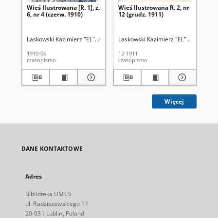
Wieś Ilustrowana [R. 1], z.
Wieś Ilustrowana R. 2, nr
Wie
6, nr 4 (czerw. 1910)
12 (grudz. 1911)
11 
Laskowski Kazimierz "EL".
Od z. 3 (marzec 1912) red. i wyd. Franciszka
Laskowski Kazimierz "EL". Red.
Od z.
Las
1910-06
12-1911
12-
czasopismo
czasopismo
cza
Więcej
DANE KONTAKTOWE
Adres
Biblioteka UMCS
ul. Radziszewskiego 11
20-031 Lublin, Poland