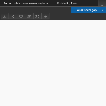
Pomoc publiczna na rozwój regionalny – perspektywa wzrostu gospodarczego i zadłużenia sektora general government w państwach członkowskich UE
Podsiadło, Piotr
Pokaż szczegóły