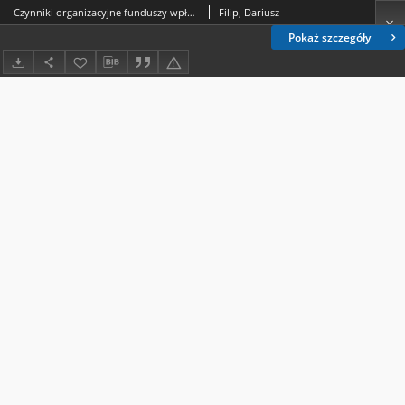
Czynniki organizacyjne funduszy wpływające na poziom ryzyka inwestycyjnego
Filip, Dariusz
Pokaż szczegóły