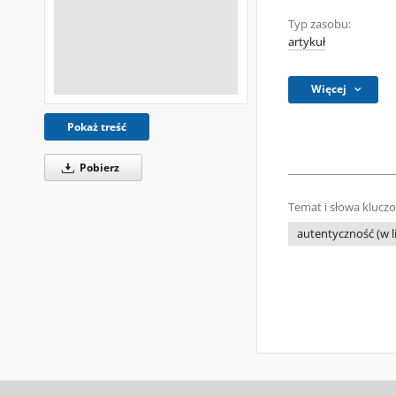
Typ zasobu:
artykuł
Więcej
Pokaż treść
Pobierz
Temat i słowa klucz
autentyczność (w l