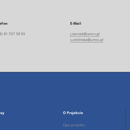
efon
E-Mail
8) 81 537 58 93
j.startek@umcs.pl
u.zielinska@umcs.pl
ksy
O Projekcie
Opis projektu