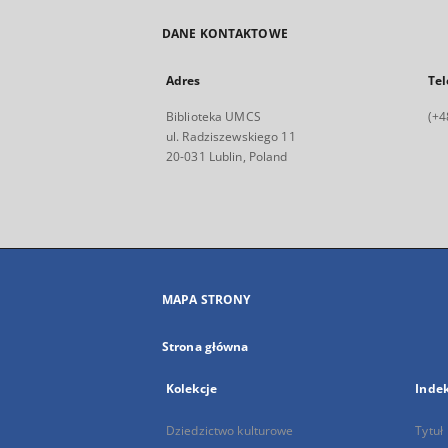
DANE KONTAKTOWE
Adres
Tel
Biblioteka UMCS
(+4
ul. Radziszewskiego 11
20-031 Lublin, Poland
MAPA STRONY
Strona główna
Kolekcje
Inde
Dziedzictwo kulturowe
Tytuł