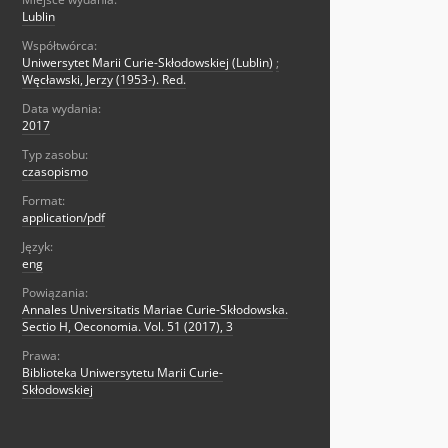
Lublin
Współtwórca:
Uniwersytet Marii Curie-Skłodowskiej (Lublin)
;
Węcławski, Jerzy (1953-). Red.
Data wydania:
2017
Typ zasobu:
czasopismo
Format:
application/pdf
Język:
eng
Powiązania:
Annales Universitatis Mariae Curie-Skłodowska.
Sectio H, Oeconomia. Vol. 51 (2017), 3
Prawa:
Biblioteka Uniwersytetu Marii Curie-
Skłodowskiej