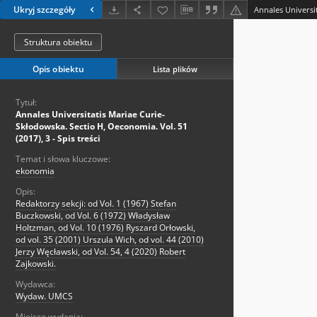
Ukryj szczegóły
Struktura obiektu
Opis obiektu
Lista plików
Tytuł:
Annales Universitatis Mariae Curie-
Skłodowska. Sectio H, Oeconomia. Vol. 51
(2017), 3 - Spis treści
Temat i słowa kluczowe:
ekonomia
Opis:
Redaktorzy sekcji: od Vol. 1 (1967) Stefan
Buczkowski, od Vol. 6 (1972) Władysław
Holtzman, od Vol. 10 (1976) Ryszard Orłowski,
od vol. 35 (2001) Urszula Wich, od vol. 44 (2010)
Jerzy Węcławski, od Vol. 54, 4 (2020) Robert
Zajkowski.
Wydawca:
Wydaw. UMCS
Miejsce wydania: