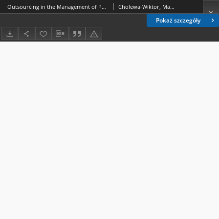
Outsourcing in the Management of Public Hospitals in the Lublin Voivodeship
Cholewa-Wiktor, Marta; Sitko-Lutek, Agnieszka
Pokaż szczegóły