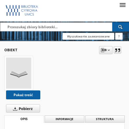
Wyszukiwanie zaawansowane
?
OBIEKT
Pokaż treść
Pobierz
OPIS
INFORMACJE
STRUKTURA