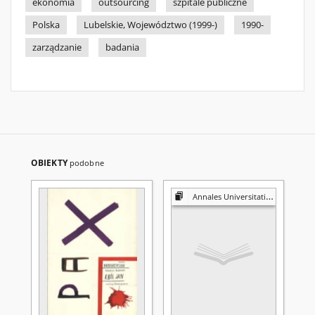
ekonomia
outsourcing
szpitale publiczne
Polska
Lubelskie, Województwo (1999-)
1990-
zarządzanie
badania
OBIEKTY
podobne
Annales Universitatis Mariae Curie-Skłodowska. Sectio K, Politologia