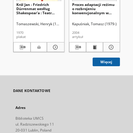
Król Jan - Friedrich
Proces adaptacji reżimu
St
Dürrenmat według
o rozbrojeniu
ro
Shakespear'a : Teatr
konwencjonalnym w
ko
Dramatyczny
Europie
Eu
Tomaszewski, Henryk (1914-2005)
Kapuśniak, Tomasz (1979-)
Uniwersy
Kap
1970
2004
200
plakat
artykuł
art
Więcej
DANE KONTAKTOWE
Adres
Biblioteka UMCS
ul. Radziszewskiego 11
20-031 Lublin, Poland