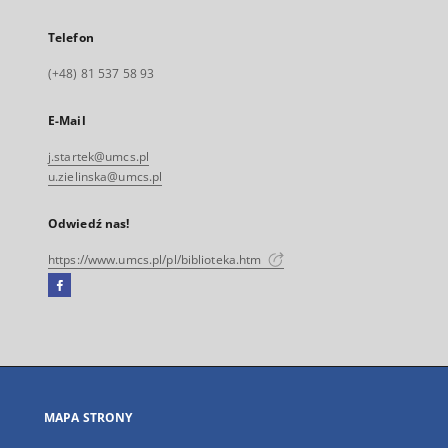
Telefon
(+48) 81 537 58 93
E-Mail
j.startek@umcs.pl
u.zielinska@umcs.pl
Odwiedź nas!
https://www.umcs.pl/pl/biblioteka.htm
Facebook
Link
zewnętrzny,
otworzy
się
w
nowej
MAPA STRONY
karcie