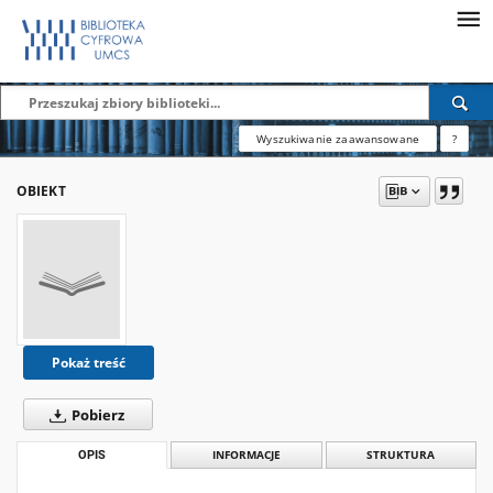
Wyszukiwanie zaawansowane
?
OBIEKT
Pokaż treść
Pobierz
OPIS
INFORMACJE
STRUKTURA