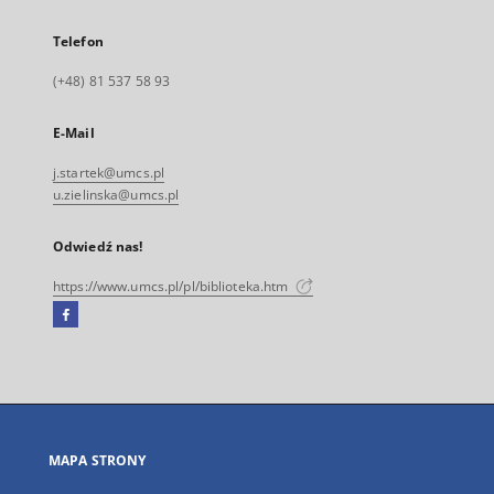
Telefon
(+48) 81 537 58 93
E-Mail
j.startek@umcs.pl
u.zielinska@umcs.pl
Odwiedź nas!
https://www.umcs.pl/pl/biblioteka.htm
Facebook
Link
zewnętrzny,
otworzy
się
w
nowej
MAPA STRONY
karcie