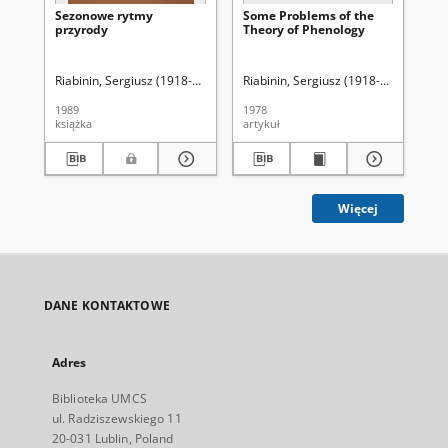
Sezonowe rytmy
Some Problems of the
Ma
przyrody
Theory of Phenology
fe
Riabinin, Sergiusz (1918-1997)
Jóźwik, Zbigniew (1937-). Il.
Riabinin, Sergiusz (1918-1997)
Lorki
Ria
1989
1978
[19
książka
artykuł
art
Więcej
DANE KONTAKTOWE
Adres
Biblioteka UMCS
ul. Radziszewskiego 11
20-031 Lublin, Poland