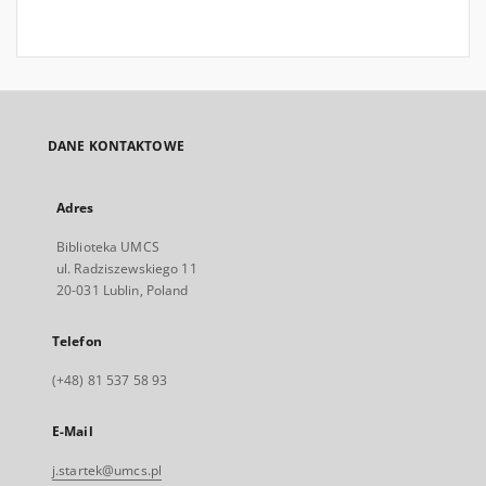
DANE KONTAKTOWE
Adres
Biblioteka UMCS
ul. Radziszewskiego 11
20-031 Lublin, Poland
Telefon
(+48) 81 537 58 93
E-Mail
j.startek@umcs.pl