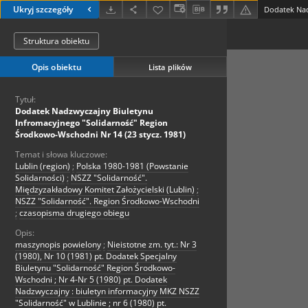
Ukryj szczegóły
Struktura obiektu
Opis obiektu
Lista plików
Tytuł:
Dodatek Nadzwyczajny Biuletynu
Infromacyjnego "Solidarność" Region
Środkowo-Wschodni Nr 14 (23 stycz. 1981)
Temat i słowa kluczowe:
Lublin (region)
;
Polska 1980-1981 (Powstanie
Solidarności)
;
NSZZ "Solidarność".
Międzyzakładowy Komitet Założycielski (Lublin)
;
NSZZ "Solidarność". Region Środkowo-Wschodni
;
czasopisma drugiego obiegu
Opis:
maszynopis powielony
;
Nieistotne zm. tyt.: Nr 3
(1980), Nr 10 (1981) pt. Dodatek Specjalny
Biuletynu "Solidarność" Region Środkowo-
Wschodni ; Nr 4-Nr 5 (1980) pt. Dodatek
Nadzwyczajny : biuletyn informacyjny MKZ NSZZ
"Solidarność" w Lublinie ; nr 6 (1980) pt.