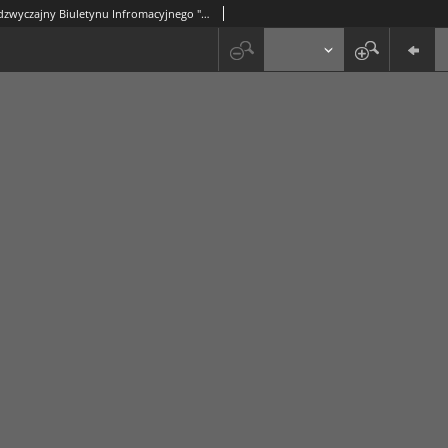
Dodatek Nadzwyczajny Biuletynu Infromacyjnego "Solidarność" Region Środkowo-Wschodni Nr 14 (23 stycz. 1981)