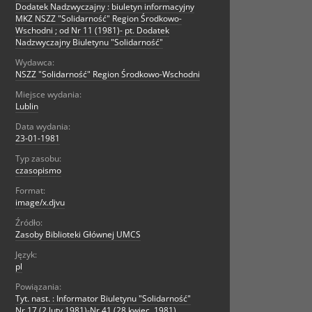
Dodatek Nadzwyczajny : biuletyn informacyjny
MKZ NSZZ "Solidarność" Region Środkowo-
Wschodni ; od Nr 11 (1981)- pt. Dodatek
Nadzwyczajny Biuletynu "Solidarność"
Wydawca:
NSZZ "Solidarność" Region Środkowo-Wschodni
Miejsce wydania:
Lublin
Data wydania:
23-01-1981
Typ zasobu:
czasopismo
Format:
image/x.djvu
Źródło:
Zasoby Biblioteki Głównej UMCS
Język:
pl
Powiązania:
Tyt. nast. : Informator Biuletynu "Solidarność"
Nr 17 (2 luty 1981)-Nr 41 (28 kwiec. 1981)