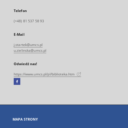
Telefon
(+48) 81 537 58 93
E-Mail
j.startek@umcs.pl
u.zielinska@umcs.pl
Odwiedź nas!
https://www.umcs.pl/pl/biblioteka.htm
Facebook
Link
zewnętrzny,
otworzy
się
w
nowej
MAPA STRONY
karcie