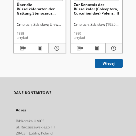
Über die
Zur Kenntnis der
Zu
Rüsselkäferarten der
Rüsselkafer (Coleoptera,
Rü
Gattung Stenocarus
Curculionidae) Polens. III
Cur
Thoms, und
Rhynchaenus Clairv.
Cmoluch, Zdzisław
Uniwersytet Marii Curie-Skłodowskiej (Lublin)
Cmoluch, Zdzisław (1925-2000)
Lork
Lork
Cm
(Coleoptera,
Curculionidae)
1988
1980
198
artykuł
artykuł
art
Więcej
DANE KONTAKTOWE
Adres
Biblioteka UMCS
ul. Radziszewskiego 11
20-031 Lublin, Poland