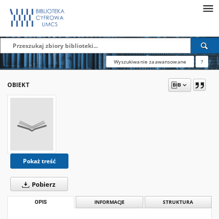
Wyszukiwanie zaawansowane
?
OBIEKT
Pokaż treść
Pobierz
OPIS
INFORMACJE
STRUKTURA