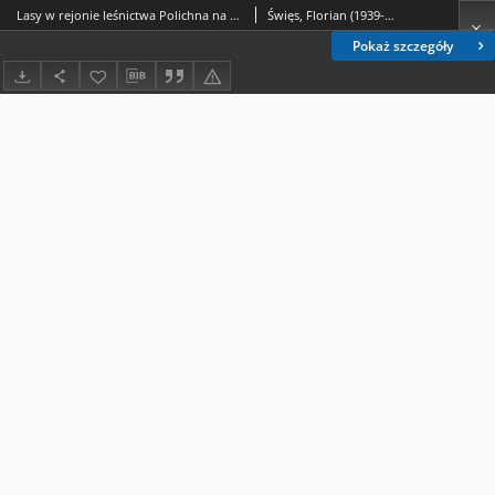
Lasy w rejonie leśnictwa Polichna na Wyżynie Lubelskiej0)
Święs, Florian (1939-2015)
Pokaż szczegóły